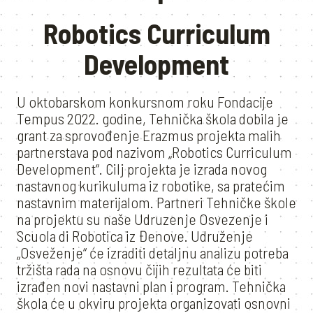
Robotics Curriculum
Development
U oktobarskom konkursnom roku Fondacije
Tempus 2022. godine, Tehnička škola dobila je
grant za sprovođenje Erazmus projekta malih
partnerstava pod nazivom „Robotics Curriculum
Development“. Cilj projekta je izrada novog
nastavnog kurikuluma iz robotike, sa pratećim
nastavnim materijalom. Partneri Tehničke škole
na projektu su naše Udruzenje Osvezenje i
Scuola di Robotica iz Đenove. Udruženje
„Osveženje“ će izraditi detaljnu analizu potreba
tržišta rada na osnovu čijih rezultata će biti
izrađen novi nastavni plan i program. Tehnička
škola će u okviru projekta organizovati osnovni