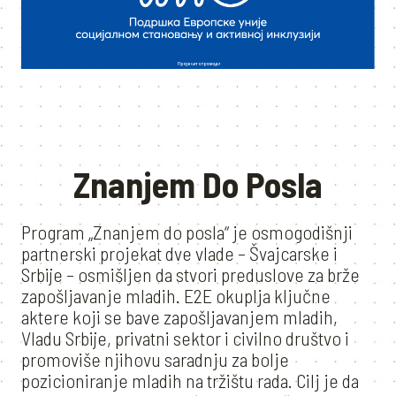
Znanjem Do Posla
Program „Znanjem do posla“ je osmogodišnji
partnerski projekat dve vlade – Švajcarske i
Srbije – osmišljen da stvori preduslove za brže
zapošljavanje mladih. E2E okuplja ključne
aktere koji se bave zapošljavanjem mladih,
Vladu Srbije, privatni sektor i civilno društvo i
promoviše njihovu saradnju za bolje
pozicioniranje mladih na tržištu rada. Cilj je da