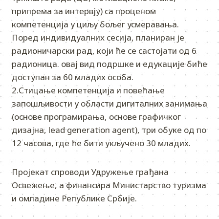
припрема за интервју) са проценом
компетенција у циљу бољег усмеравања.
Поред индивидуалних сесија, планиран је
радионичарски рад, који ће се састојати од 6
радионица. овај вид подршке и едукације биће
доступан за 60 младих особа.
2.Стицање компетенција и повећање
запошљивости у области дигиталних занимања
(основе програмирања, основе графичког
дизајна, lead generation agent), три обуке од по
12 часова, где ће бити укључено 30 младих.
Пројекат спроводи Удружење грађана
Освежење, а финансира Министарство туризма
и омладине Републике Србије.