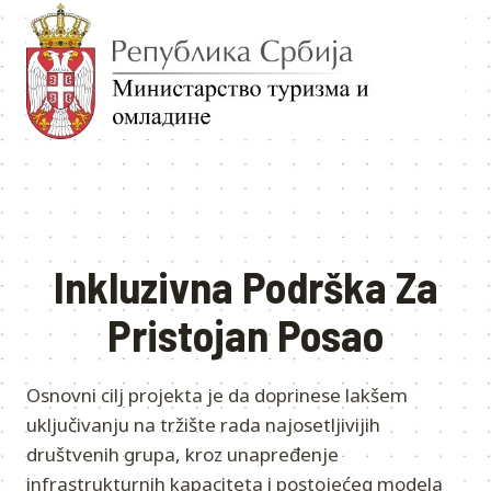
Inkluzivna Podrška Za
Pristojan Posao
Osnovni cilj projekta je da doprinese lakšem
uključivanju na tržište rada najosetljivijih
društvenih grupa, kroz unapređenje
infrastrukturnih kapaciteta i postojećeg modela