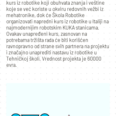
kurs iz robotike koji obuhvata znanja i veštine
koje se već koriste u okviru redovnih vežbi iz
mehatronike, dok će Škola Robotike
organizovati napredni kurs iz robotike u Italiji na
najmodernijim robotskim KUKA stanicama.
Ovakav unapređeni kurs, zasnovan na
potrebama tržišta rada će biti korišćen
ravnopravno od strane svih partnera na projektu
i značajno unaprediti nastavu iz robotike u
Tehničkoj školi. Vrednost projekta je 60000
evra.