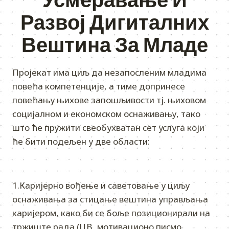
Развој Дигиталних
Вештина За Младе
Пројекат има циљ да незапосленим младима
повећа компетенције, а тиме допринесе
повећању њихове запошљивости тј. њиховом
социјалном и економском оснаживању, тако
што ће пружити свеобухватан сет услуга који
ће бити подељен у две области:
1.Каријерно вођење и саветовање у циљу
оснаживања за стицање вештина управљања
каријером, како би се боље позиционирали на
тржиште рада (ЦВ, мотивационо писмо,