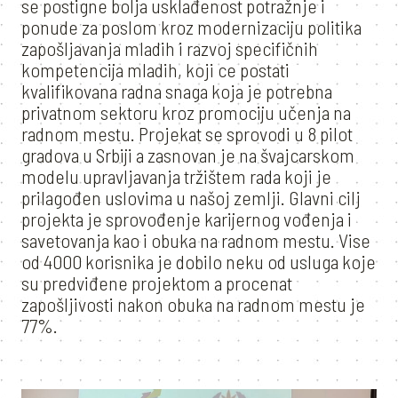
se postigne bolja usklađenost potražnje i
ponude za poslom kroz modernizaciju politika
zapošljavanja mladih i razvoj specifičnih
kompetencija mladih, koji ce postati
kvalifikovana radna snaga koja je potrebna
privatnom sektoru kroz promociju učenja na
radnom mestu. Projekat se sprovodi u 8 pilot
gradova u Srbiji a zasnovan je na švajcarskom
modelu upravljavanja tržištem rada koji je
prilagođen uslovima u našoj zemlji. Glavni cilj
projekta je sprovođenje karijernog vođenja i
savetovanja kao i obuka na radnom mestu. Vise
od 4000 korisnika je dobilo neku od usluga koje
su predviđene projektom a procenat
zapošljivosti nakon obuka na radnom mestu je
77%.